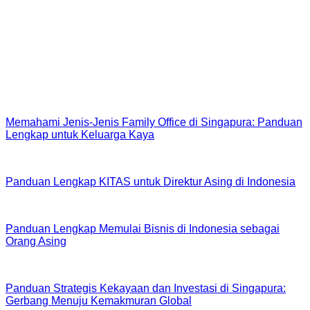
Ya—untuk
C7B
, crew Anda dapat mengajukan visa tipe yang
sama dengan dokumen yang sesuai.
Bagikan ke:
Artikel Terbaru
Memahami Jenis-Jenis Family Office di Singapura: Panduan
Lengkap untuk Keluarga Kaya
Panduan Lengkap KITAS untuk Direktur Asing di Indonesia
Panduan Lengkap Memulai Bisnis di Indonesia sebagai
Orang Asing
Panduan Strategis Kekayaan dan Investasi di Singapura:
Gerbang Menuju Kemakmuran Global