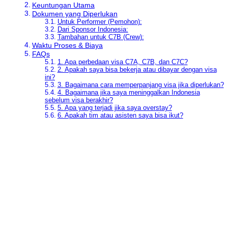
Keuntungan Utama
Dokumen yang Diperlukan
Untuk Performer (Pemohon):
Dari Sponsor Indonesia:
Tambahan untuk C7B (Crew):
Waktu Proses & Biaya
FAQs
1. Apa perbedaan visa C7A, C7B, dan C7C?
2. Apakah saya bisa bekerja atau dibayar dengan visa
ini?
3. Bagaimana cara memperpanjang visa jika diperlukan?
4. Bagaimana jika saya meninggalkan Indonesia
sebelum visa berakhir?
5. Apa yang terjadi jika saya overstay?
6. Apakah tim atau asisten saya bisa ikut?
Pilihan Visa & Gambaran Umum
Dapat
Jenis Visa
Tujuan
Durasi
Diperpanjang
C7A – Music
30
Musisi, DJ, band
Tidak
Performer
hari
Staf teknis/crew
60