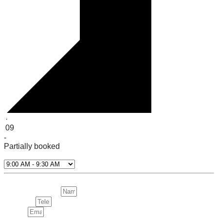
·
09
-
Partially booked
Select Time*
Next
Nama Lengkap:
Telepon:
Email: