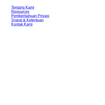
Tentang Kami
Resources
Pemberitahuan Privasi
Syarat & Ketentuan
Kontak Kami
Lokasi
Indonesia
Email:
info@esinbiz.com |
Telepon
:
+62 21 2988 7910
Alamat:
DBS Bank Tower Lantai 28, Ciputra World 1
Jakarta, JI. Prof. Dr. Satrio Kav. 3-5, DKI Jakarta 12940
Singapura
Email:
info@esingroup.com.sg |
Telepon
:
+65 6822
3908
Alamat:
152 Beach Road, #11-05 Gateway East,
Singapore 189721
© 2025 Esinbiz Indonesia