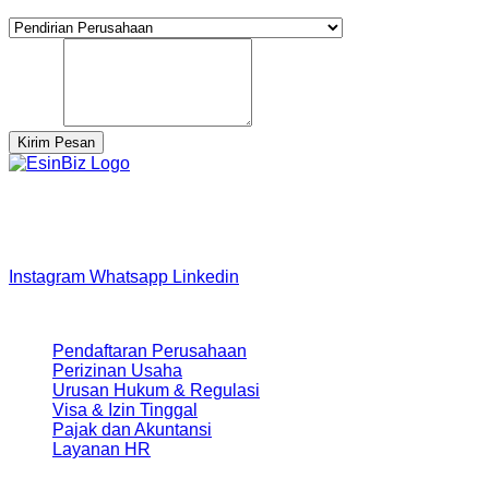
Berminat Untuk
Pesan
Kirim Pesan
Kami bukan sekadar penyedia layanan — kami adalah mitra
strategis Anda dalam membangun bisnis yang patuh, efisien,
dan dapat beroperasi secara global.
Instagram
Whatsapp
Linkedin
Layanan Kami
Pendaftaran Perusahaan
Perizinan Usaha
Urusan Hukum & Regulasi
Visa & Izin Tinggal
Pajak dan Akuntansi
Layanan HR
Perusahaan