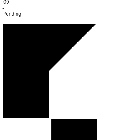
09
-
Pending