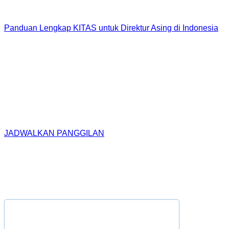
Panduan Lengkap KITAS untuk Direktur Asing di Indonesia
Kami Ada untuk Membantu
Apakah Anda sedang merencanakan atau siap untuk
memulai, mari kita jelajahi bagaimana kami dapat
mendukung perjalanan Anda.
Lebih suka berbicara dengan kami?
JADWALKAN PANGGILAN
Schedule a call with our advisor now
Whether you're planning or ready to launch, let's explore how
we can support your journey.
Select date