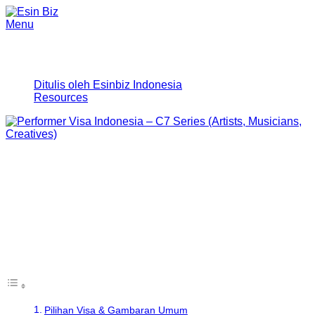
Menu
Visa Performer
Ditulis oleh
Esinbiz Indonesia
Resources
Di
Esin Indonesia
, kami memfasilitasi proses pengajuan visa
yang mudah bagi artis internasional, performer, dan
profesional kreatif. Solusi
Performer Visa (Seri C7)
kami
mencakup visa pertunjukan jangka pendek yang
disesuaikan dengan peran Anda—baik Anda tampil di
panggung, bekerja di belakang layar, atau menunjukkan
keterampilan kreatif.
Table of Contents
Pilihan Visa & Gambaran Umum