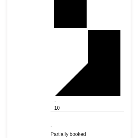
·
10
-
Partially booked