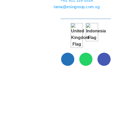
+62 811 118 0528
tania@esingroup.com.sg