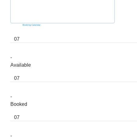
Powered by
Booking Calendar
07
-
Available
07
-
Booked
07
-