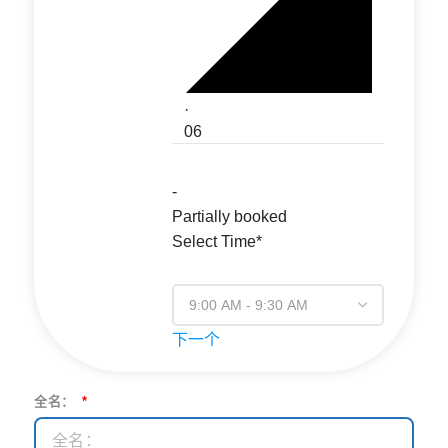
·
06
-
Partially booked
Select Time*
下一个
全名：