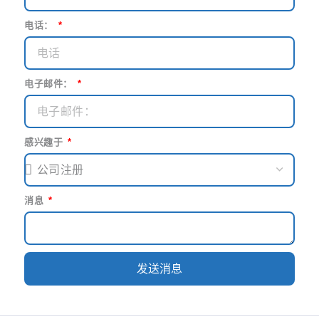
电话：
电子邮件：
感兴趣于
消息
发送消息