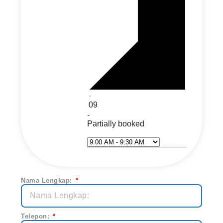
·
09
-
Partially booked
Select Time*
Next
Nama Lengkap:
Telepon: