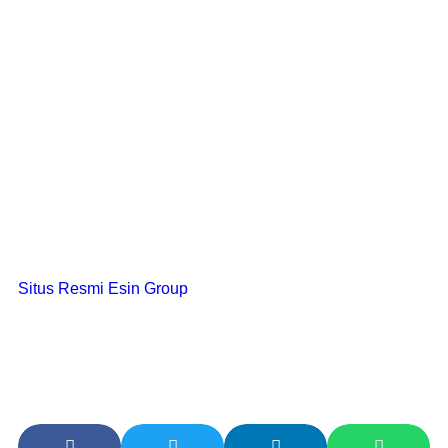
Entri pasar Indonesia
Penggabungan PT PMA
Penasihat investasi asing
Pajak dan kepatuhan
Dukungan imigrasi
Penataan perusahaan
Strategi ekspansi regional
Dengan kehadiran operasional di Singapura, Indonesia,
dan China, Esin Group mendukung bisnis yang mencari
solusi ekspansi praktis yang berfokus pada eksekusi di
seluruh Asia Tenggara.
Untuk peluang kemitraan dan konsultasi pasar Indonesia:
Situs Resmi Esin Group
Bagikan ke: