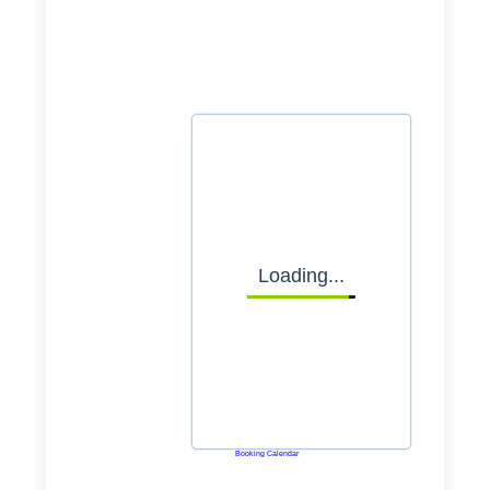
ready to launch, let's
explore how we can support
your journey.
Select date
Loading...
Powered by
Booking Calendar