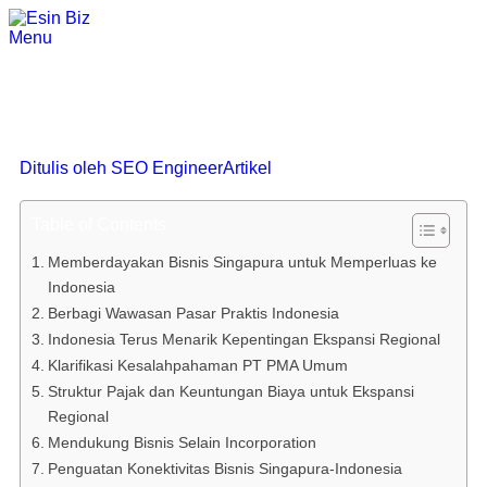
Menu
Esin Group Ditampilkan sebagai
Pembicara di GlobalConnect@SBF
Business Mission Sharing Session
Ditulis oleh
SEO Engineer
Artikel
Table of Contents
Memberdayakan Bisnis Singapura untuk Memperluas ke
Indonesia
Berbagi Wawasan Pasar Praktis Indonesia
Indonesia Terus Menarik Kepentingan Ekspansi Regional
Klarifikasi Kesalahpahaman PT PMA Umum
Struktur Pajak dan Keuntungan Biaya untuk Ekspansi
Regional
Mendukung Bisnis Selain Incorporation
Penguatan Konektivitas Bisnis Singapura-Indonesia