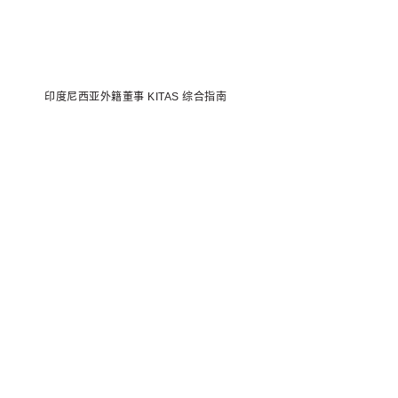
印度尼西亚外籍董事 KITAS 综合指南
我们随时为您提供帮助
无论您现在规划阶段，还是已经准备好正式启动，我们都
期待与您共同探索，如何为您的事业道路提供最合适的支
持。