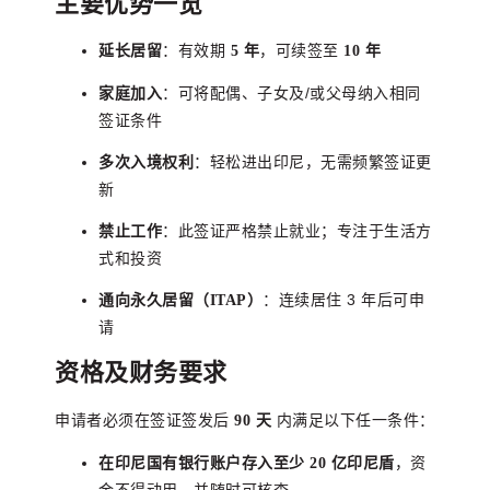
主要优势一览
：有效期
，可续签至
延长居留
5 年
10 年
：可将配偶、子女及/或父母纳入相同
家庭加入
签证条件
：轻松进出印尼，无需频繁签证更
多次入境权利
新
：此签证严格禁止就业；专注于生活方
禁止工作
式和投资
：连续居住 3 年后可申
通向永久居留（ITAP）
请
资格及财务要求
申请者必须在签证签发后
内满足以下任一条件：
90 天
，资
在印尼国有银行账户存入至少 20 亿印尼盾
金不得动用，并随时可核查。