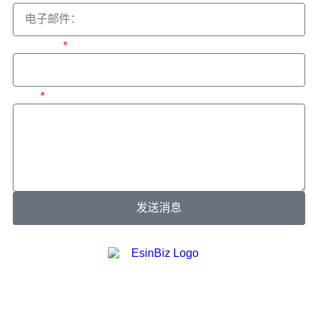
感兴趣于
消息
发送消息
我们不仅仅是服务提供者，更是为您打造合规、且具备
高效流动性企业流程中的策略伙伴。