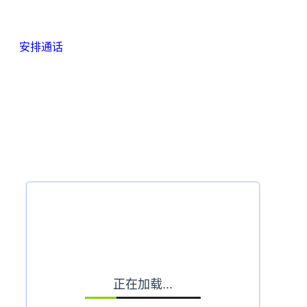
想直接與我們聯繫嗎？
安排通话
Schedule a call with our advisor now
Whether you're planning or ready to launch, let's
explore how we can support your journey.
Select date
正在加载...