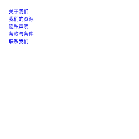
关于我们
我们的资源
隐私声明
条款与条件
联系我们
办事处地点
Indonesia
电子邮箱：
info@esinbiz.com |
电话：
+62 21 2988
7910
地址：
DBS Bank Tower Lantai 28, Ciputra World 1
Jakarta, JI. Prof. Dr. Satrio Kav. 3-5, DKI Jakarta 12940
Singapore
电子邮箱：
info@esingroup.com.sg |
电话：
+65 6822
3908